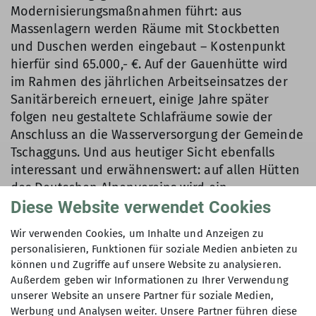
Modernisierungsmaßnahmen führt: aus
Massenlagern werden Räume mit Stockbetten
und Duschen werden eingebaut – Kostenpunkt
hierfür sind 65.000,- €. Auf der Gauenhütte wird
im Rahmen des jährlichen Arbeitseinsatzes der
Sanitärbereich erneuert, einige Jahre später
folgen neu gestaltete Schlafräume sowie der
Anschluss an die Wasserversorgung der Gemeinde
Tschagguns. Und aus heutiger Sicht ebenfalls
interessant und erwähnenswert: auf allen Hütten
des Deutschen Alpenvereins wird ein
Diese Website verwendet Cookies
Rauchverbot eingeführt.
Dem Verein gehören bald über 6.000 Mitglieder
Wir verwenden Cookies, um Inhalte und Anzeigen zu
personalisieren, Funktionen für soziale Medien anbieten zu
an, in den ersten 5 Jahren nach Eröffnung des
können und Zugriffe auf unsere Website zu analysieren.
Kletterwerks steigt deren Zahl um ca. 30 %. Die
Außerdem geben wir Informationen zu Ihrer Verwendung
Einnahmen erhöhen sich infolgedessen auf eine
unserer Website an unsere Partner für soziale Medien,
Größenordnung von ca. 700.000,- €., aber die
Werbung und Analysen weiter. Unsere Partner führen diese