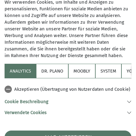
Die 70er und 80er Jahre und die
Wir verwenden Cookies, um Inhalte und Anzeigen zu
Wiedervereinigung
personalisieren, Funktionen für soziale Medien anbieten zu
können und Zugriffe auf unsere Website zu analysieren.
1974 – 1998
Außerdem geben wir Informationen zu Ihrer Verwendung
01.01.1974
unserer Website an unsere Partner für soziale Medien,
Andere Themen
Werbung und Analysen weiter. Unsere Partner führen diese
mehr erfahren
Informationen möglicherweise mit weiteren Daten
JDAV
Kletterwerk
Klimaschutz
Sektion
ÖV
zusammen, die Sie ihnen bereitgestellt haben oder die sie
im Rahmen Ihrer Nutzung der Dienste gesammelt haben.
ANALYTICS
DR. PLANO
MOOBLY
SYSTEM
YOL
Sektion
Akzeptieren (Übertragung von Nutzerdaten und Cookie)
Links
Cookie Beschreibung
Verwendete Cookies
Sektion Konstanz des Deutschen Alpenvereins e.V.
Hegaustraße 5
78467 Konstanz