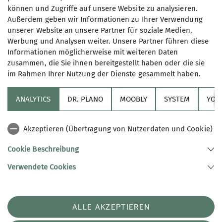
und Erholungsgebiet, Lärm ist deshalb zu
können und Zugriffe auf unsere Website zu analysieren.
vermeiden. An Silvester ist Feuerwerk jeglicher Art
Außerdem geben wir Informationen zu Ihrer Verwendung
verboten.
unserer Website an unsere Partner für soziale Medien,
Werbung und Analysen weiter. Unsere Partner führen diese
Informationen möglicherweise mit weiteren Daten
zusammen, die Sie ihnen bereitgestellt haben oder die sie
im Rahmen Ihrer Nutzung der Dienste gesammelt haben.
ANALYTICS
DR. PLANO
MOOBLY
SYSTEM
YOL
Sektion
Akzeptieren (Übertragung von Nutzerdaten und Cookie)
Links
Cookie Beschreibung
Verwendete Cookies
Sektion Konstanz des Deutschen Alpenvereins e.V.
Hegaustraße 5
78467 Konstanz
Telefon +49 (0)7531-21794
ALLE AKZEPTIEREN