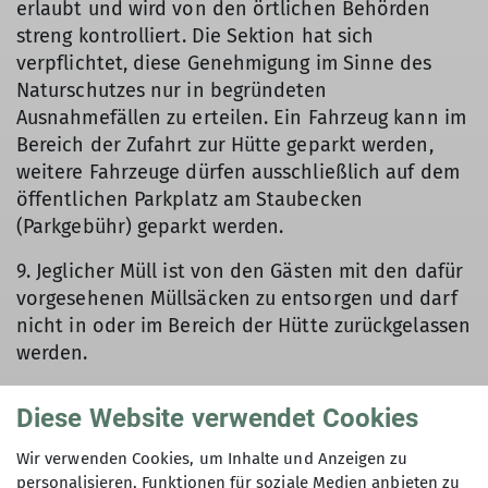
erlaubt und wird von den örtlichen Behörden
streng kontrolliert. Die Sektion hat sich
verpflichtet, diese Genehmigung im Sinne des
Naturschutzes nur in begründeten
Ausnahmefällen zu erteilen. Ein Fahrzeug kann im
Bereich der Zufahrt zur Hütte geparkt werden,
weitere Fahrzeuge dürfen ausschließlich auf dem
öffentlichen Parkplatz am Staubecken
(Parkgebühr) geparkt werden.
9. Jeglicher Müll ist von den Gästen mit den dafür
vorgesehenen Müllsäcken zu entsorgen und darf
nicht in oder im Bereich der Hütte zurückgelassen
werden.
10. Das Mitbringen von Hunden auf die Hütte ist
Diese Website verwendet Cookies
nicht erlaubt.
Wir verwenden Cookies, um Inhalte und Anzeigen zu
11. Die Gauenhütte liegt in einem Naturschutz-
personalisieren, Funktionen für soziale Medien anbieten zu