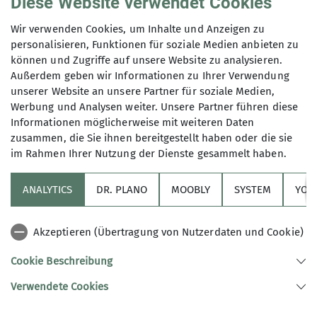
Diese Website verwendet Cookies
Wir verwenden Cookies, um Inhalte und Anzeigen zu
Klimaschutz
Sektion
ÖV
personalisieren, Funktionen für soziale Medien anbieten zu
können und Zugriffe auf unsere Website zu analysieren.
Öffentlicher Nahverkehr im Bodenseeraum
Außerdem geben wir Informationen zu Ihrer Verwendung
unserer Website an unsere Partner für soziale Medien,
01.06.2026
Werbung und Analysen weiter. Unsere Partner führen diese
Das Bodensee Ticket ermäßigt mit dem
Informationen möglicherweise mit weiteren Daten
Deutschlandticket und jetzt auch bis nach
zusammen, die Sie ihnen bereitgestellt haben oder die sie
Liechtenstein
im Rahmen Ihrer Nutzung der Dienste gesammelt haben.
mehr erfahren
ANALYTICS
DR. PLANO
MOOBLY
SYSTEM
YOL
Sektion
Akzeptieren (Übertragung von Nutzerdaten und Cookie)
Links
Cookie Beschreibung
Verwendete Cookies
Sektion Konstanz des Deutschen Alpenvereins e.V.
Hegaustraße 5