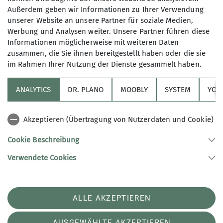
Außerdem geben wir Informationen zu Ihrer Verwendung
manuel.zepf@walter-zepf.de
unserer Website an unsere Partner für soziale Medien,
Werbung und Analysen weiter. Unsere Partner führen diese
Informationen möglicherweise mit weiteren Daten
zusammen, die Sie ihnen bereitgestellt haben oder die sie
im Rahmen Ihrer Nutzung der Dienste gesammelt haben.
ANALYTICS
DR. PLANO
MOOBLY
SYSTEM
YOL
Sektion
Akzeptieren (Übertragung von Nutzerdaten und Cookie)
Links
Cookie Beschreibung
Verwendete Cookies
Sektion Konstanz des Deutschen Alpenvereins e.V.
Hegaustraße 5
78467 Konstanz
Telefon +49 (0)7531-21794
ALLE AKZEPTIEREN
Kontakt
AUSGEWÄHLTE AKZEPTIEREN