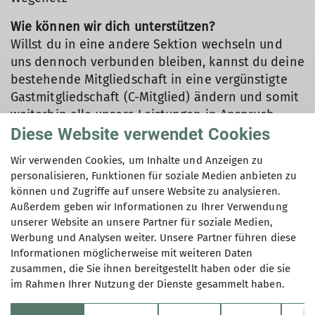
Wie können wir dich unterstützen?
Willst du in eine andere Sektion wechseln und
uns dennoch verbunden bleiben, kannst du deine
bestehende Mitgliedschaft in eine vergünstigte
Gastmitgliedschaft (C-Mitglied) ändern und somit
weiterhin alle unsere Leistungen in Anspruch
nehmen. Unter bestimmten Umständen ist es
Diese Website verwendet Cookies
auch möglich, dir einen ermäßigten Beitrag
Wir verwenden Cookies, um Inhalte und Anzeigen zu
anzubieten. Solltest du arbeitslos,
personalisieren, Funktionen für soziale Medien anbieten zu
schwerbehindert oder alleinerziehend sein, nimm
können und Zugriffe auf unsere Website zu analysieren.
bitte Kontakt mit uns auf und wir finden
Außerdem geben wir Informationen zu Ihrer Verwendung
gemeinsam eine Lösung.
unserer Website an unsere Partner für soziale Medien,
Werbung und Analysen weiter. Unsere Partner führen diese
Informationen möglicherweise mit weiteren Daten
zusammen, die Sie ihnen bereitgestellt haben oder die sie
im Rahmen Ihrer Nutzung der Dienste gesammelt haben.