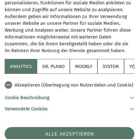
personalisieren, Funktionen für soziale Medien anbieten zu
können und Zugriffe auf unsere Website zu analysieren.
Außerdem geben wir Informationen zu Ihrer Verwendung
unserer Website an unsere Partner für soziale Medien,
© DAV Konstanz
Werbung und Analysen weiter. Unsere Partner führen diese
Informationen möglicherweise mit weiteren Daten
zusammen, die Sie ihnen bereitgestellt haben oder die sie
im Rahmen Ihrer Nutzung der Dienste gesammelt haben.
ANALYTICS
DR. PLANO
MOOBLY
SYSTEM
YOL
Sektion
Akzeptieren (Übertragung von Nutzerdaten und Cookie)
Links
Cookie Beschreibung
Verwendete Cookies
Sektion Konstanz des Deutschen Alpenvereins e.V.
Hegaustraße 5
78467 Konstanz
Telefon +49 (0)7531-21794
ALLE AKZEPTIEREN