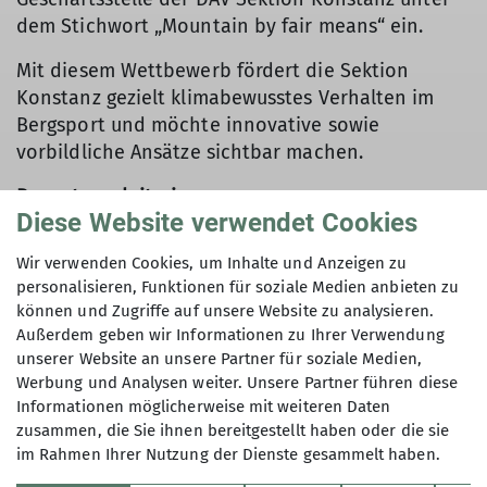
dem Stichwort „Mountain by fair means“ ein.
Mit diesem Wettbewerb fördert die Sektion
Konstanz gezielt klimabewusstes Verhalten im
Bergsport und möchte innovative sowie
vorbildliche Ansätze sichtbar machen.
Bewertungskriterien
Diese Website verwendet Cookies
Die eingereichten Beiträge werden anhand
Wir verwenden Cookies, um Inhalte und Anzeigen zu
folgender Kriterien bewertet:
personalisieren, Funktionen für soziale Medien anbieten zu
Mobilität & Anreise (z.B. ÖPNV, Rad, zu Fuß,
können und Zugriffe auf unsere Website zu analysieren.
Außerdem geben wir Informationen zu Ihrer Verwendung
Fahrgemeinschaften; „letzte Meile“)
unserer Website an unsere Partner für soziale Medien,
Tourenwahl & Planung (z.B. nahe Ziele, clevere
Werbung und Analysen weiter. Unsere Partner führen diese
Routen, Start/Endpunkt ÖPNV-tauglich)
Informationen möglicherweise mit weiteren Daten
Verpflegung & Abfall (z.B. regional/fair/bio,
zusammen, die Sie ihnen bereitgestellt haben oder die sie
vegetarisch/vegan, Verpackung vermeiden)
im Rahmen Ihrer Nutzung der Dienste gesammelt haben.
Ausrüstung & Konsum (z.B. leihen/teilen, second