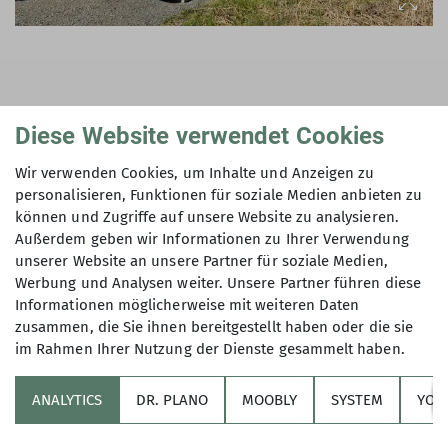
Gleichzeitig wissen wir aber auch: Nicht jede Tour
Diese Website verwendet Cookies
lässt sich sinnvoll mit Bus und Bahn organisieren.
Frühe Startzeiten, abgelegene Ausgangspunkte,
Wir verwenden Cookies, um Inhalte und Anzeigen zu
Materialtransporte oder Gruppenfahrten machen
personalisieren, Funktionen für soziale Medien anbieten zu
ein Auto manchmal notwendig. Genau hier kann
können und Zugriffe auf unsere Website zu analysieren.
Außerdem geben wir Informationen zu Ihrer Verwendung
Carsharing eine gute Lösung sein.
unserer Website an unsere Partner für soziale Medien,
Denn gemeinsam genutzte Fahrzeuge reduzieren
Werbung und Analysen weiter. Unsere Partner führen diese
Informationen möglicherweise mit weiteren Daten
den Bedarf an privaten Autos, sparen Ressourcen
zusammen, die Sie ihnen bereitgestellt haben oder die sie
und fördern bewusstere Mobilität. Statt für jeden
im Rahmen Ihrer Nutzung der Dienste gesammelt haben.
Zweck ein eigenes Fahrzeug vorzuhalten, werden
vorhandene Fahrzeuge effizient genutzt.
ANALYTICS
DR. PLANO
MOOBLY
SYSTEM
YOL
Mit EVO 1 gehen wir außerdem einen weiteren