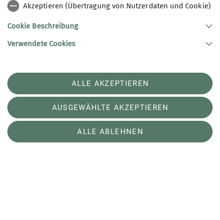
Schritt Richtung klimafreundlicher Mobilität.
Akzeptieren (Übertragung von Nutzerdaten und Cookie)
Cookie Beschreibung
„Aber kommt man damit überhaupt in die Berge?“
Verwendete Cookies
Rund um Elektroautos halten sich weiterhin
einige Vorurteile – besonders mit Blick auf
längere Fahrten oder alpine Regionen. Unsere
ALLE AKZEPTIEREN
Erfahrungen und die Entwicklungen der letzten
Jahre zeigen jedoch: Gerade für unsere typischen
AUSGEWÄHLTE AKZEPTIEREN
Tourengebiete funktioniert Elektromobilität
inzwischen erstaunlich gut.
ALLE ABLEHNEN
Die meisten Fahrten der DAV Sektion Konstanz
führen in die Schweiz, nach Vorarlberg oder nach
Tirol. Besonders die Schweiz verfügt mittlerweile
über eine sehr gut ausgebaute Ladeinfrastruktur.
Schnellladestationen finden sich entlang der
Hauptverkehrsachsen ebenso wie in vielen Tälern