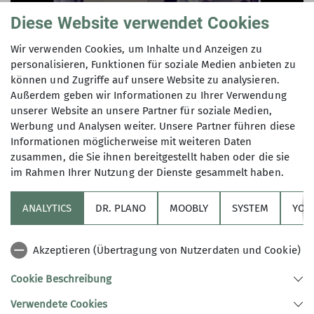
Diese Website verwendet Cookies
Wir verwenden Cookies, um Inhalte und Anzeigen zu
personalisieren, Funktionen für soziale Medien anbieten zu
können und Zugriffe auf unsere Website zu analysieren.
Außerdem geben wir Informationen zu Ihrer Verwendung
unserer Website an unsere Partner für soziale Medien,
Werbung und Analysen weiter. Unsere Partner führen diese
Informationen möglicherweise mit weiteren Daten
zusammen, die Sie ihnen bereitgestellt haben oder die sie
im Rahmen Ihrer Nutzung der Dienste gesammelt haben.
Anfang der 1960-er-Jahre „platzt dann die
Konstanzer Hütte an schönen Wochenenden aus
allen Nähten“, sodass eine Erweiterung auf 19
ANALYTICS
DR. PLANO
MOOBLY
SYSTEM
YOL
Betten und 51 Lager sowie die Erneuerung der
Küche wie auch der Damen- und
Akzeptieren (Übertragung von Nutzerdaten und Cookie)
Herrenwaschräume umgesetzt wird. Die
Baukosten in Höhe von 100.000 D-Mark zzgl.
Cookie Beschreibung
12.000 D-Mark für den Wegebau stellen zwar eine
Verwendete Cookies