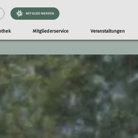
MITGLIED WERDEN
othek
Mitgliederservice
Veranstaltungen
aturverträglich unterwegs
Ausrüstungsliste
Materialverleih
Gauenhütte
Abteilungen
Kampagne #machseinfa
Bergsport-Informa
Touren-AGB
atürlichauftour
Materialbestand
Buchung
Ortsgruppe Konstanz
atürlichklettern
Ortsgruppe Radolfzell
ice
atürlichbiken
Ortsgruppe Singen
Familiengruppen
m
Mountainbikegruppe Konstanz
Mountainbikegruppe Radolfzell
Alpine Athletes
Leistungsgruppe Klettern
Klettertreff
Senioren