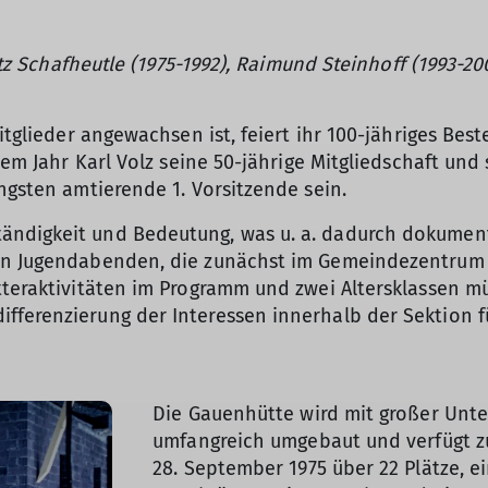
ritz Schafheutle (1975-1992), Raimund Steinhoff (1993-20
itglieder angewachsen ist, feiert ihr 100-jähriges Bes
sem Jahr Karl Volz seine 50-jährige Mitgliedschaft und s
ngsten amtierende 1. Vorsitzende sein.
ndigkeit und Bedeutung, was u. a. dadurch dokumentie
en Jugendabenden, die zunächst im Gemeindezentrum de
etteraktivitäten im Programm und zwei Altersklassen 
fferenzierung der Interessen innerhalb der Sektion f
© DAV Konstanz
Die Gauenhütte wird mit großer Unte
umfangreich umgebaut und verfügt z
28. September 1975 über 22 Plätze, e