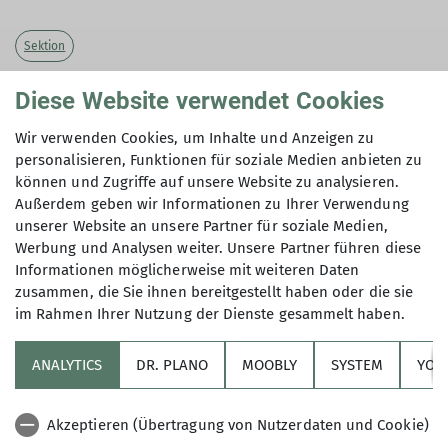
Sektion
Ausweis 2025 noch bis Ende Februar gültig
Diese Website verwendet Cookies
Wir verwenden Cookies, um Inhalte und Anzeigen zu
personalisieren, Funktionen für soziale Medien anbieten zu
können und Zugriffe auf unsere Website zu analysieren.
Der neue Mitgliedsausweis wird im Laufe des
Außerdem geben wir Informationen zu Ihrer Verwendung
Februars zugestellt. Bis Ende Februar ist der
unserer Website an unsere Partner für soziale Medien,
Ausweis 2025 noch gültig.
Werbung und Analysen weiter. Unsere Partner führen diese
Falls sich eure Adresse geändert hat und ihr uns
Informationen möglicherweise mit weiteren Daten
darüber noch nicht informiert habt, holt das
zusammen, die Sie ihnen bereitgestellt haben oder die sie
bitte nach, denn andernfalls können wir euch
im Rahmen Ihrer Nutzung der Dienste gesammelt haben.
den analogen Ausweis nicht zusenden.
Information an die
Geschäftsstelle per Email oder
ANALYTICS
DR. PLANO
MOOBLY
SYSTEM
YOL
Telefon
.
Akzeptieren (Übertragung von Nutzerdaten und Cookie)
Der digitale Mitgliedsausweis 2026 steht ab 01.