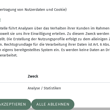
ertragung von Nutzerdaten und Cookie)
g
Stelle führt Analysen über das Verhalten ihrer Kunden im Rahmen
oweit sie uns ihre Einwilligung erteilen. Zu diesem Zweck werde
llt. Die Erstellung der Nutzungsprofile erfolgt zu dem alleinigen 
. Rechtsgrundlage für die Verarbeitung ihrer Daten ist Art. 6 Abs. 
n eigens bereitgestelltes System ein. Es werden keine Daten an D
erarbeitet.
Ferrata
Zweck
ssende Zusammenstellung an Warnhinweisen und Rück
ändigkeit.
Analyse / Statistiken
ise sind hier zu finden:
AKZEPTIEREN
ALLE ABLEHNEN
-warnhinweise