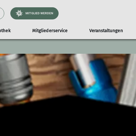
MITGLIED WERDEN
othek
Mitgliederservice
Veranstaltungen
aturverträglich unterwegs
Ausrüstungsliste
Materialverleih
Gauenhütte
Abteilungen
Kampagne #machseinfa
Bergsport-Informa
Touren-AGB
atürlichauftour
Materialbestand
Buchung
Ortsgruppe Konstanz
atürlichklettern
Ortsgruppe Radolfzell
ice
atürlichbiken
Ortsgruppe Singen
Familiengruppen
m
Mountainbikegruppe Konstanz
Mountainbikegruppe Radolfzell
Alpine Athletes
Leistungsgruppe Klettern
Klettertreff
Senioren