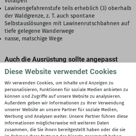
Voralpen
Lawinengefahrenstufe teils erheblich (3) oberhalb
der Waldgrenze, z. T. auch spontane
Selbstauslösungen mit Lawinenrutschbahnen auf
tiefe gelegene Wanderwege
nasse, matschige Wege
Auch die Ausrüstung sollte angepasst
werden:
Diese Website verwendet Cookies
feste, knöchelhohe und wasserdichte Bergstiefel
Wir verwenden Cookies, um Inhalte und Anzeigen zu
Gamaschen
personalisieren, Funktionen für soziale Medien anbieten zu
Kleidung im Zwiebelprinzip
können und Zugriffe auf unsere Website zu analysieren.
Sonnen- und Wetterschutz
Außerdem geben wir Informationen zu Ihrer Verwendung
Grödel und Teleskopstöcke
unserer Website an unsere Partner für soziale Medien,
Werbung und Analysen weiter. Unsere Partner führen diese
Verpflegung
Informationen möglicherweise mit weiteren Daten
Im freien ungesicherten Gelände:
zusammen, die Sie ihnen bereitgestellt haben oder die sie
Lawinennotfallausrüstung und Schneeschuhe