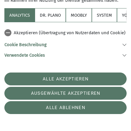
im Rahmen Ihrer Nutzung der Dienste gesammelt haben.
oder Tourenski
ANALYTICS
DR. PLANO
MOOBLY
SYSTEM
YOL
Akzeptieren (Übertragung von Nutzerdaten und Cookie)
Cookie Beschreibung
Verwendete Cookies
ALLE AKZEPTIEREN
AUSGEWÄHLTE AKZEPTIEREN
ALLE ABLEHNEN
Jetzt sind andere Bergsportarten oft die
bessere Wahl