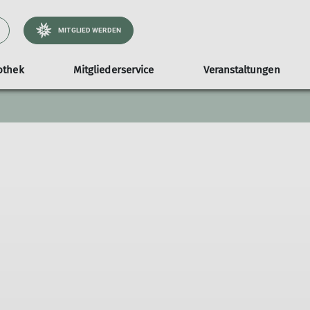
MITGLIED WERDEN
othek
Mitgliederservice
Veranstaltungen
aturverträglich unterwegs
Ausrüstungsliste
Materialverleih
Gauenhütte
Abteilungen
Kampagne #machseinfa
Bergsport-Informa
Touren-AGB
atürlichauftour
Materialbestand
Buchung
Ortsgruppe Konstanz
atürlichklettern
Ortsgruppe Radolfzell
ice
atürlichbiken
Ortsgruppe Singen
Familiengruppen
m
Mountainbikegruppe Konstanz
Mountainbikegruppe Radolfzell
Alpine Athletes
Leistungsgruppe Klettern
Klettertreff
Senioren