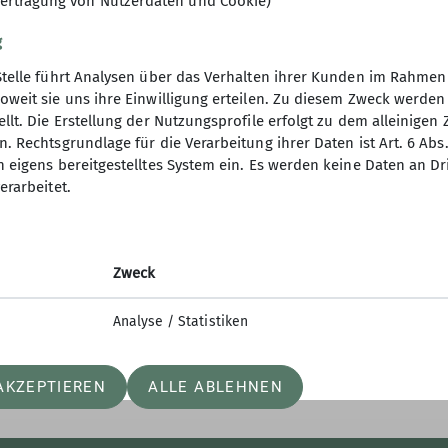
ertragung von Nutzerdaten und Cookie)
g
Stelle führt Analysen über das Verhalten ihrer Kunden im Rahmen
oweit sie uns ihre Einwilligung erteilen. Zu diesem Zweck werde
llt. Die Erstellung der Nutzungsprofile erfolgt zu dem alleinigen 
s
. Rechtsgrundlage für die Verarbeitung ihrer Daten ist Art. 6 Abs. 
n eigens bereitgestelltes System ein. Es werden keine Daten an D
r Alpenverein
erarbeitet.
stanz
erk Radolfzell
er Hütte
Zweck
Analyse / Statistiken
AKZEPTIEREN
ALLE ABLEHNEN