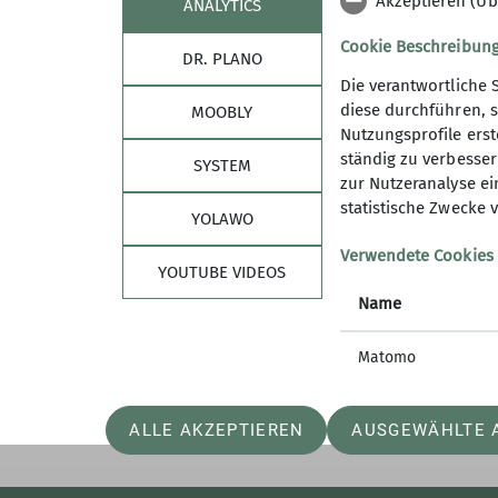
Akzeptieren (Üb
ANALYTICS
Cookie Beschreibun
DR. PLANO
Die verantwortliche 
diese durchführen, s
MOOBLY
Nutzungsprofile erste
Sektion
Link
ständig zu verbessern
SYSTEM
zur Nutzeranalyse ei
Mitglied werden
Deutsche
statistische Zwecke v
YOLAWO
LogIn Tourenleitung (Yolawo)
jdav Kon
Downloads
Kletterw
Verwendete Cookies
YOUTUBE VIDEOS
Konstanz
Name
Matomo
ALLE AKZEPTIEREN
AUSGEWÄHLTE 