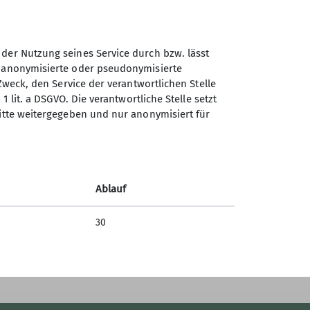
 der Nutzung seines Service durch bzw. lässt
n anonymisierte oder pseudonymisierte
Sektion Konstanz des
Zweck, den Service der verantwortlichen Stelle
Deutschen Alpenvereins e.V.
1 lit. a DSGVO. Die verantwortliche Stelle setzt
ritte weitergegeben und nur anonymisiert für
Hegaustraße 5
78467 Konstanz
Telefon +49 (0)7531-21794
Ablauf
Kontakt
30