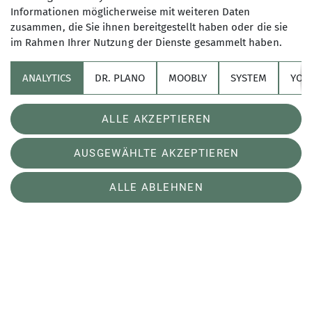
Informationen möglicherweise mit weiteren Daten
Links
zusammen, die Sie ihnen bereitgestellt haben oder die sie
im Rahmen Ihrer Nutzung der Dienste gesammelt haben.
Sektion Konstanz des Deutschen Alpenvereins e.V.
ANALYTICS
DR. PLANO
MOOBLY
SYSTEM
YOL
Hegaustraße 5
78467 Konstanz
Telefon +49 (0)7531-21794
ALLE AKZEPTIEREN
Akzeptieren (Übertragung von Nutzerdaten und Cookie)
Kontakt
Cookie Beschreibung
AUSGEWÄHLTE AKZEPTIEREN
Verwendete Cookies
Impressum
Datenschutz
Datenschutz-Einstellungen
ALLE ABLEHNEN
Erklärung zur Barrierefreiheit
Kontakt